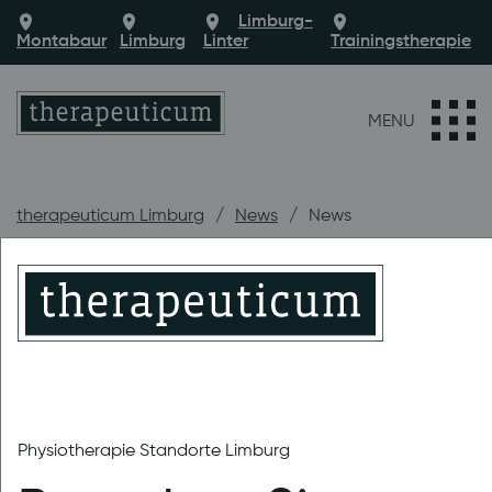
Limburg-
Montabaur
Limburg
Linter
Trainingstherapie
MENU
therapeuticum Limburg
News
News
Aktuelle
Nachrichten
Physiotherapie Standorte Limburg