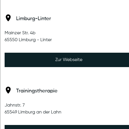
Limburg-Linter
Mainzer Str. 4b
65550 Limburg - Linter
Zur Webseite
veröffentlicht am 17.06.2026
Beweglichkeit erhalten - Fit
bleiben im Alltag!
Trainingstherapie
Beweglichkeit ist eine wichtige Grundlage für einen
Jahnstr. 7
schmerzfreien Alltag. 🌱 Durch regelmäßige
65549 Limburg an der Lahn
physiotherapeutische Übungen können Gelenke
mobilisiert, Muskeln aktiviert und Verspannungen