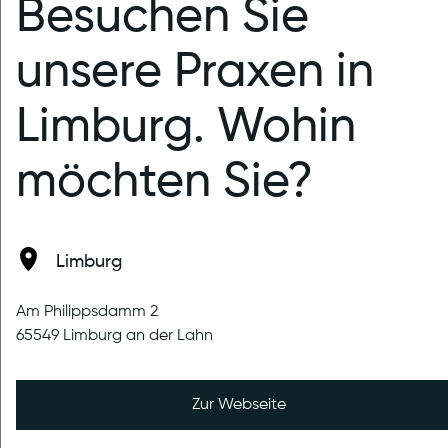
Besuchen Sie
unsere Praxen in
Limburg. Wohin
möchten Sie?
veröffentlicht am 24.06.2026
Stabilität aufbauen - Kraft gezielt
fördern!
Limburg
Eine stabile Muskulatur unterstützt Gelenke,
verbessert die Haltung und schützt vor
Am Philippsdamm 2
Fehlbelastungen.💡 Mit individuell abgestimmten
65549 Limburg an der Lahn
Übungen fördern wir gezielt Kraft, Gleichgewicht und
Koordin...
Zur Webseite