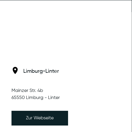
Trainingstherapie
MENU
Limburg-Linter
Mainzer Str. 4b
65550 Limburg - Linter
euticum Montabaur statt. Der
chen Setting sein. Wir
Zur Webseite