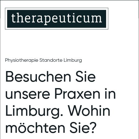
Limburg-
Montabaur
Limburg
Linter
Trainingstherapie
MENU
Physiotherapie Standorte Limburg
therapeuticum Limburg
News
Besuchen Sie
EAP für privat
unsere Praxen in
Versicherte
Limburg. Wohin
23.05.2022
|
Allgemein (Limburg)
möchten Sie?
Für Versicherte der privaten Krankenkassen bieten wir ab