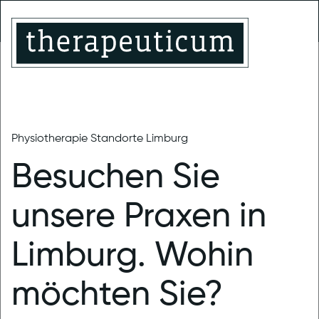
Limburg-
Montabaur
Limburg
Linter
Trainingstherapie
MENU
Physiotherapie Standorte Limburg
therapeuticum Limburg
News
Besuchen Sie
Hinweis zur
unsere Praxen in
Ausfallregelung
Limburg. Wohin
bei Krankheit
möchten Sie?