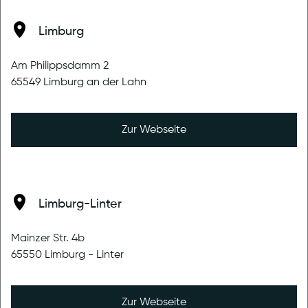
Schutzmaßnahmen ausgelaufen.
Limburg
Jedoch existieren nach wie vor auch andere geläufige
Krankheiten wie reguläre Erkältungen oder die Grippe, die
Am Philippsdamm 2
zum Teil ein hohes Ansteckungspotential besitzen. Dazu
65549 Limburg an der Lahn
kommt, dass Bewegung und körperliche Anstrengung oft
Bestandteile der Physiotherapie sind. Das kann sich bei
den genannten Erkrankungen jedoch nachteilig
Zur Webseite
auswirken und die Genesung verzögern. Zudem ist Ihre
Leistungsfähigkeit in Zeiten der Krankheit eingeschränkt,
so können Sie das volle Potential der Therapie eventuell
nicht ausschöpfen.
Limburg-Linter
Aus diesen Gründen bitten wir Sie Rücksicht auf sich, die
anderen Patienten und unser Team zu nehmen und sich
Mainzer Str. 4b
bei berechtigtem Verdacht frühzeitig abzumelden. In
65550 Limburg - Linter
dem Zusammenhang möchten wir auch noch mal
ausdrücklich darauf hinweisen, dass nicht rechtzeitig (24h
vorher) abgesagte Termine zum vollen Behandlungswert
Zur Webseite