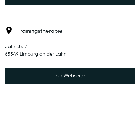
berechnet werden können. Sollten Sie Zweifel haben,
gehen Sie auf "Nummer Sicher" oder rufen Sie uns an.
Trainingstherapie
Zurück
Jahnstr. 7
65549 Limburg an der Lahn
Limburg
Zur Webseite
Am Philippsdamm 2
65549 Limburg an der Lahn
T.
+49 (0) 6431 2846688
E.
info@therapeuticum-limburg.de
Termine nach Vereinbarung