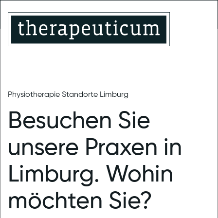
Limburg-
Montabaur
Limburg
Linter
Trainingstherapie
MENU
Physiotherapie Standorte Limburg
therapeuticum Limburg
News
Besuchen Sie
Krank zur
unsere Praxen in
Therapie?
Limburg. Wohin
12.04.2023
|
Allgemein (Limburg)
möchten Sie?
Seit dem 07.04.23 sind glücklicherweise alle Corona-