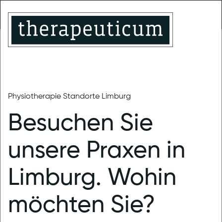
Limburg-
Montabaur
Limburg
Linter
Trainingstherapie
MENU
Physiotherapie Standorte Limburg
therapeuticum Limburg
News
Besuchen Sie
Physiotherapie
unsere Praxen in
≠ Massage
Limburg. Wohin
25.05.2024
|
Allgemein (Limburg)
möchten Sie?
Da Physiotherapeuten im Arbeitsalltag immer mal wieder