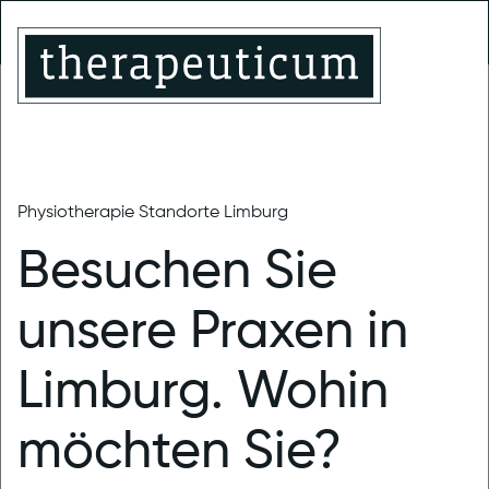
Limburg-
Montabaur
Limburg
Linter
Trainingstherapie
MENU
Physiotherapie Standorte Limburg
therapeuticum Limburg
News
Besuchen Sie
Warum im
unsere Praxen in
therapeuticum
Limburg. Wohin
so vieles anders
möchten Sie?