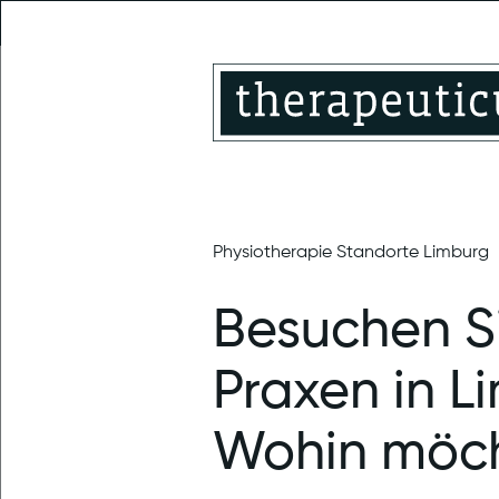
Montabaur
therapeuticum Limburg
News
Physiotherapie Standorte Limburg
Besuchen S
Praxen in L
Wohin möch