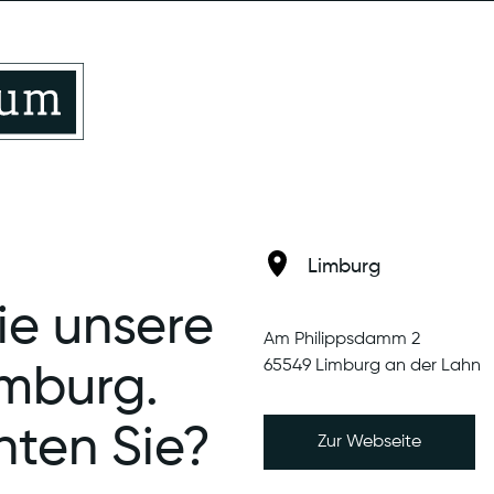
Limburg
Limburg-Linter
Aktuelle Nachrichte
Limburg
ie unsere
Am Philippsdamm 2
65549 Limburg an der Lahn
imburg.
ten Sie?
Zur Webseite