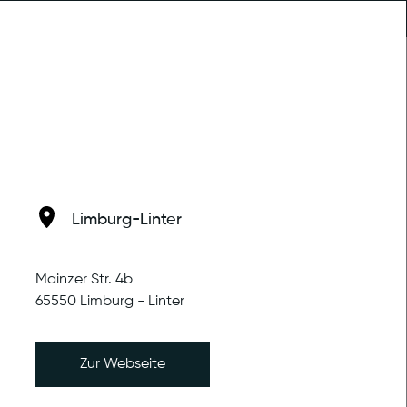
Trainingstherapie
MENU
n
Limburg-Linter
Mainzer Str. 4b
65550 Limburg - Linter
Zur Webseite