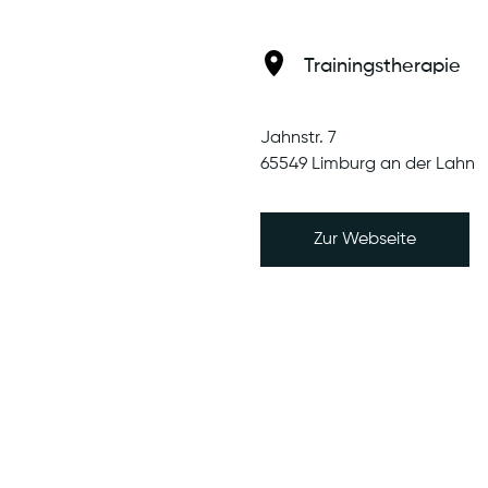
Trainingstherapie
Jahnstr. 7
65549 Limburg an der Lahn
veröffentlicht am 12.02.2024
verö
Zur Webseite
Umfrage zur
Ne
Patientenzufriedenheit
Um 
d
Ges
Ein gemeinsames Ziel ist die
en
geb
Grundlage der Therapie. Aus diesem
uns
Grund ist es wichtig, dass
aktu
Therapieziele für den Patienten
scho
relevant sind und der Fortschritt an
Ihnen regelmäßig evaluiert wird. Nur