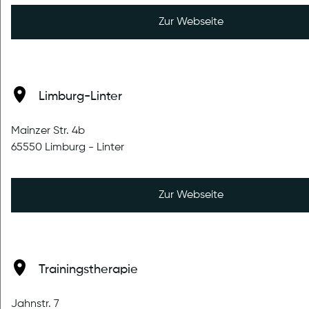
Zur Webseite
Limburg-Linter
Mainzer Str. 4b
65550 Limburg - Linter
veröffentlicht am 07.12.2024
Zur Webseite
Kein T-RENA Programm mehr im
therapeuticum Montabaur
Bereits seit Mitte des Jahres nehmen wir keine neuen
Trainingstherapie
T-RENA Teilnehmer mehr an, die letzten Programme
sind mittlerweile auch ausgelaufen. Da uns jedoch
Jahnstr. 7