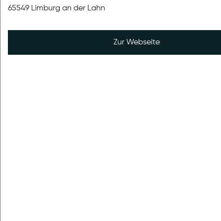
immer noch vereinzelt Anfragen erreichen, möcht...
65549 Limburg an der Lahn
Zur Webseite
veröffentlicht am 18.10.2024
Gegenseitige Rücksichtnahme bei
Krankheit
Mit der kälteren Jahreszeit häufen sich auch die