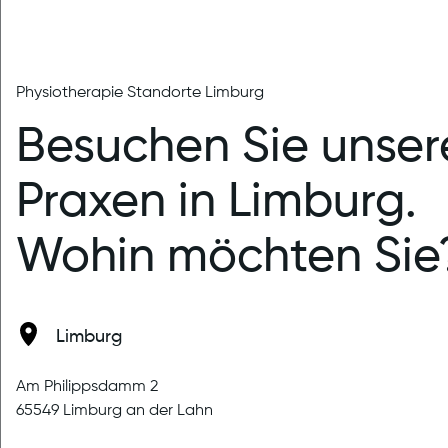
Physiotherapie Standorte Limburg
Besuchen Sie unser
Praxen in Limburg.
veröffentlicht am 06.01.2025
Wohin möchten Sie
Neues Jahr - Neue Praxis
Das therapeuticum meldet sich aus den
Betriebsferien zurück und wünscht nachträglich
Limburg
allseits noch ein frohes neues Jahr. Über den
Jahreswechsel kam ein neues Mitglied zur
Am Philippsdamm 2
therapeuticum-Familie: W...
65549 Limburg an der Lahn